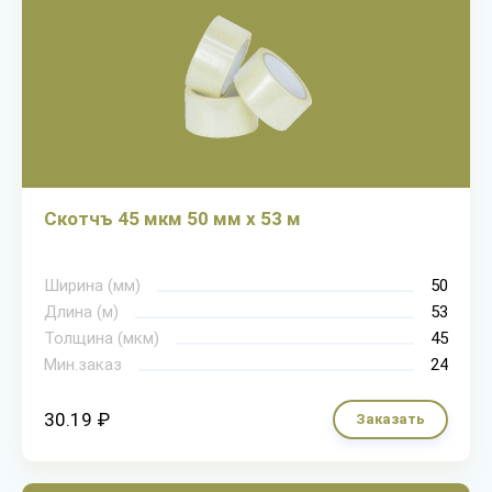
Скотчъ 45 мкм 50 мм х 53 м
Ширина (мм)
50
Длина (м)
53
Толщина (мкм)
45
Мин.заказ
24
30.19 ₽
Заказать