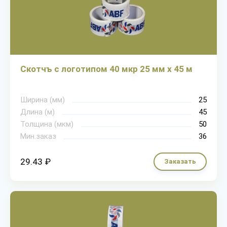
Скотчъ с логотипом 40 мкр 25 мм х 45 м
Ширина (мм)
25
Длина (м)
45
Толщина (мкм)
50
Мин.заказ
36
29.43 ₽
Заказать