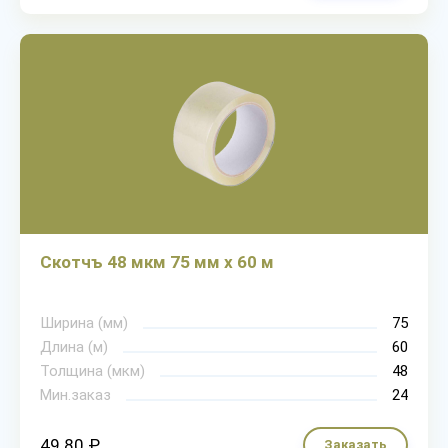
Скотчъ 48 мкм 75 мм х 60 м
Ширина (мм)
75
Длина (м)
60
Толщина (мкм)
48
Мин.заказ
24
49.80 ₽
Заказать