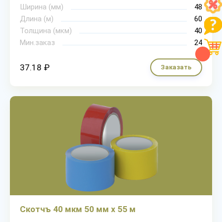
Ширина (мм)
48
Длина (м)
60
Толщина (мкм)
40
Мин.заказ
24
37.18 ₽
Заказать
Скотчъ 40 мкм 50 мм х 55 м