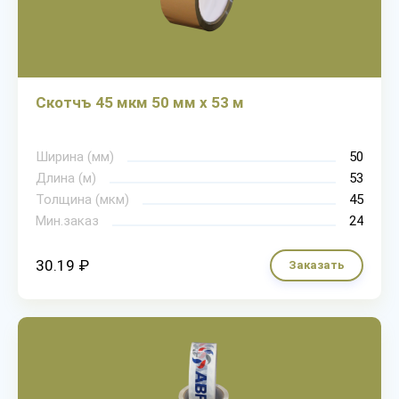
Скотчъ 45 мкм 50 мм х 53 м
Ширина (мм)
50
Длина (м)
53
Толщина (мкм)
45
Мин.заказ
24
30.19 ₽
Заказать