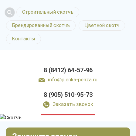
Строительный скотчъ
Брендированный скотчъ
Цветной скотч
Контакты
8 (8412) 64-57-96
info@plenka-penza.ru
8 (905) 510-95-73
Скотчъ в Пензе
Заказать звонок
только приятные цены