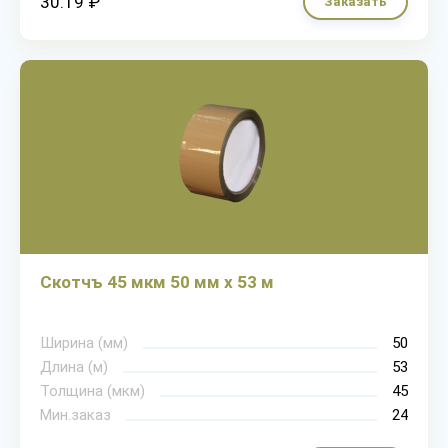
30.19 ₽
Заказать
Скотчъ 45 мкм 50 мм х 53 м
Ширина (мм)
50
Длина (м)
53
Толщина (мкм)
45
Мин.заказ
24