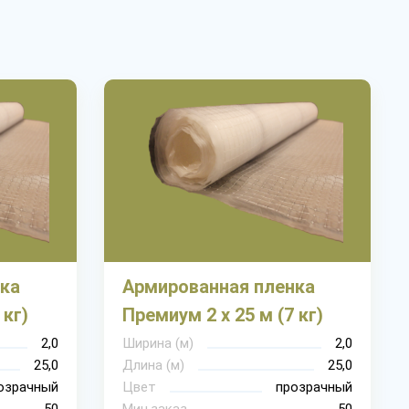
ка
Армированная пленка
 кг)
Премиум 2 х 25 м (7 кг)
2,0
Ширина (м)
2,0
25,0
Длина (м)
25,0
озрачный
Цвет
прозрачный
50
Мин.заказ
50