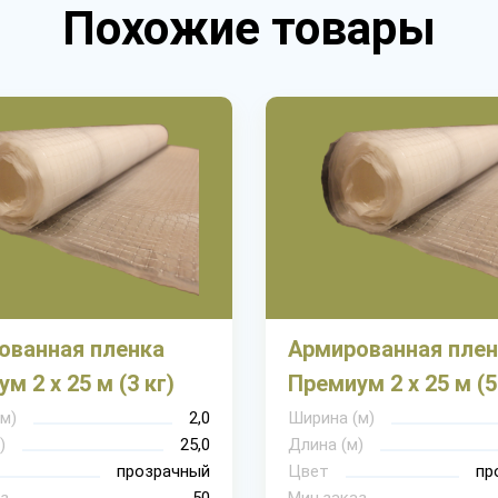
Похожие товары
ованная пленка
Армированная плен
м 2 х 25 м (3 кг)
Премиум 2 х 25 м (5
м)
2,0
Ширина (м)
)
25,0
Длина (м)
прозрачный
Цвет
пр
з
50
Мин.заказ