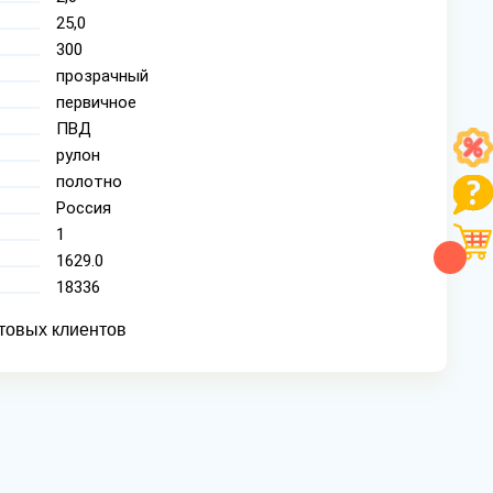
25,0
300
прозрачный
первичное
ПВД
рулон
полотно
Россия
1
1629.0
18336
товых клиентов