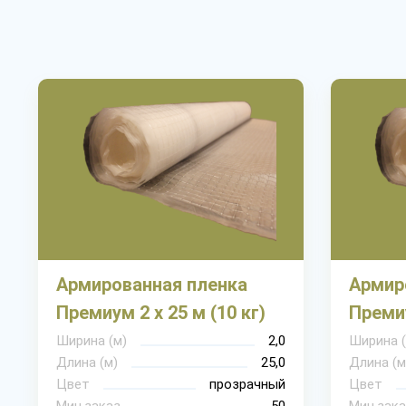
Армированная пленка
Армир
Премиум 2 х 25 м (10 кг)
Премиу
Ширина (м)
2,0
Ширина (
Длина (м)
25,0
Длина (м
Цвет
прозрачный
Цвет
Мин.заказ
50
Мин.зака