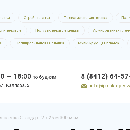
чатки
Стрейч пленка
Полиэтиленовая пленка
Поли
опиленовые
Полиэтиленовые мешки
Армированная плен
а
Полипропиленовая пленка
Мульчирующая пленка
00 — 18:00
8 (8412) 64-57
по будням
ул. Каляева, 5
info@plenka-penz
 пленка Стандарт 2 х 25 м 300 мкм