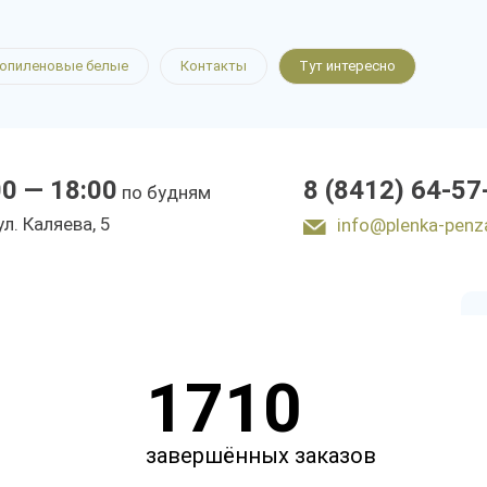
леновые
опиленовые белые
Контакты
Тут интересно
00 — 18:00
8 (8412) 64-57
по будням
ы
ул. Каляева, 5
info@plenka-penz
1710
завершённых заказов