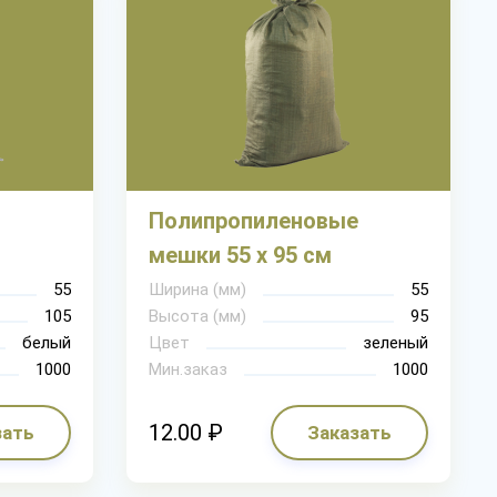
Полипропиленовые
мешки 55 х 95 см
55
Ширина (мм)
55
105
Высота (мм)
95
белый
Цвет
зеленый
1000
Мин.заказ
1000
12.00 ₽
зать
Заказать