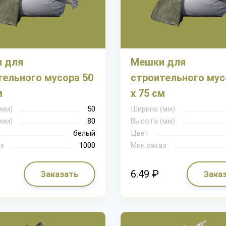
 для
Мешки для
тельного мусора 50
строительного мус
м
х 75 см
(мм)
50
Ширина (мм)
(мм)
80
Высота (мм)
белый
Цвет
з
1000
Мин.заказ
6.49 ₽
Заказать
Зака