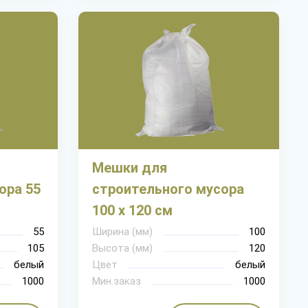
Мешки для
ора 55
строительного мусора
100 х 120 см
55
Ширина (мм)
100
105
Высота (мм)
120
белый
Цвет
белый
1000
Мин.заказ
1000