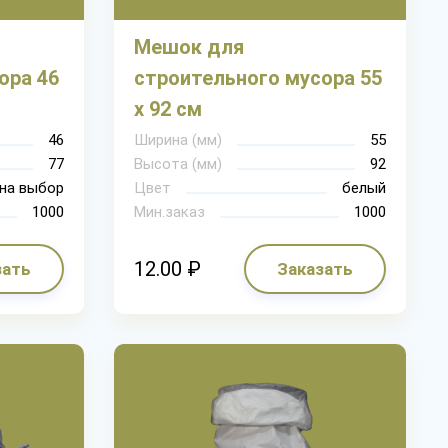
Мешок для
ора 46
строительного мусора 55
х 92 см
46
Ширина (мм)
55
77
Высота (мм)
92
на выбор
Цвет
белый
1000
Мин.заказ
1000
12.00 ₽
зать
Заказать