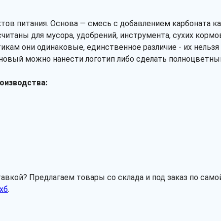
ктов питания. Основа — смесь с добавлением карбоната к
считаны для мусора, удобрений, инструмента, сухих кормо
ам они одинаковые, единственное различие - их нельзя 
овый можно нанести логотип либо сделать полноцветный
роизводства:
кой? Предлагаем товары со склада и под заказ по самой 
хб
.