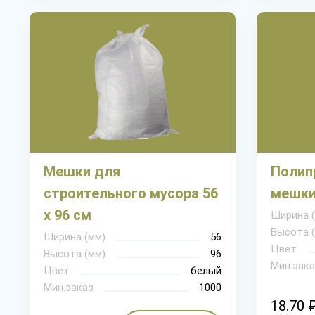
Мешки для
Полип
строительного мусора 56
мешки 
х 96 см
Ширина 
Высота 
Ширина (мм)
56
Цвет
Высота (мм)
96
Мин.зака
Цвет
белый
Мин.заказ
1000
18.70 