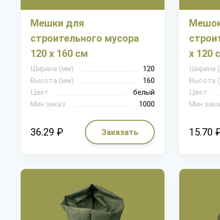
Мешки для
Мешок
строительного мусора
строи
120 х 160 см
х 120 
Ширина (мм)
120
Ширина 
Высота (мм)
160
Высота 
Цвет
белый
Цвет
Мин.заказ
1000
Мин.зака
36.29 ₽
15.70 
Заказать