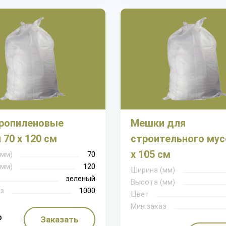
ропиленовые
Мешки для
70 х 120 см
строительного мус
х 105 см
(мм)
70
(мм)
120
Ширина (мм)
зеленый
Высота (мм)
з
1000
Цвет
Мин.заказ
₽
Заказать