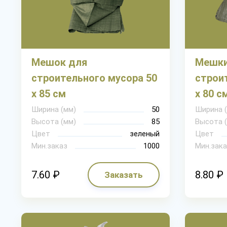
Мешок для
Мешки
строительного мусора 50
строи
х 85 см
х 80 с
Ширина (мм)
50
Ширина 
Высота (мм)
85
Высота 
Цвет
зеленый
Цвет
Мин.заказ
1000
Мин.зака
7.60 ₽
8.80 ₽
Заказать