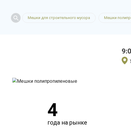
полипропи
Мешки для строительного мусора
Мешки полипр
в Пензе
9:
только приятные цен
4
года на рынке