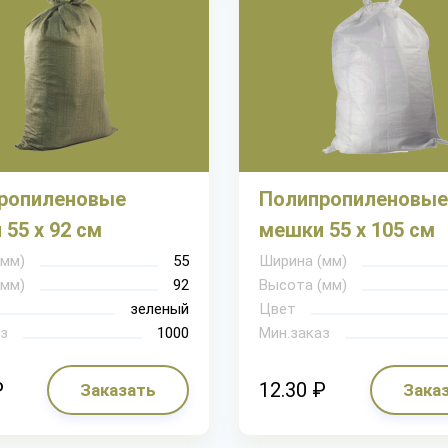
ропиленовые
Полипропиленовые
55 х 92 см
мешки 55 х 105 см
(мм)
55
Ширина (мм)
(мм)
92
Высота (мм)
зеленый
Цвет
з
1000
Мин.заказ
₽
12.30 ₽
Заказать
Зака