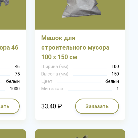
Мешок для
ора 46
строительного мусора
100 х 150 см
46
Ширина (мм)
100
75
Высота (мм)
150
белый
Цвет
белый
1000
Мин.заказ
1
33.40 ₽
зать
Заказать