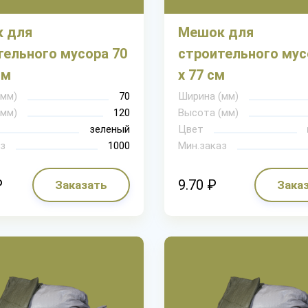
 для
Мешок для
тельного мусора 70
строительного мус
см
х 77 см
(мм)
70
Ширина (мм)
(мм)
120
Высота (мм)
зеленый
Цвет
з
1000
Мин.заказ
₽
9.70 ₽
Заказать
Зака