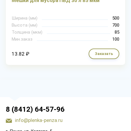
Мешки для мусора ПВД 30 л 85 мкм
Ширина (мм)
500
Высота (мм)
700
Толщина (мкм)
85
Мин.заказ
100
13.82 ₽
Заказать
8 (8412) 64-57-96
info@plenka-penza.ru