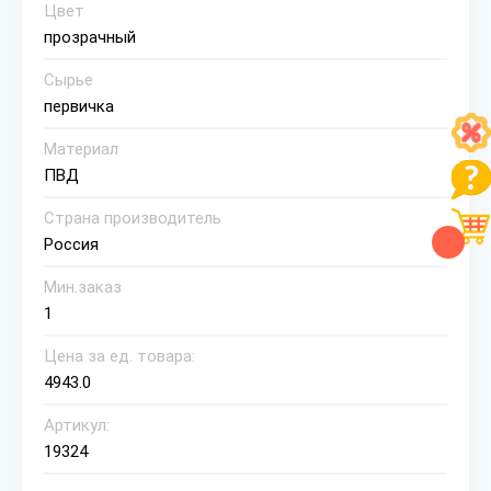
Цвет
прозрачный
Сырье
первичка
Материал
ПВД
Страна производитель
Россия
Мин.заказ
1
Цена за ед. товара:
4943.0
Артикул:
19324