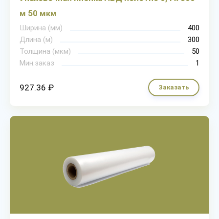
м 50 мкм
Ширина (мм)
400
Длина (м)
300
Толщина (мкм)
50
Мин.заказ
1
927.36 ₽
Заказать