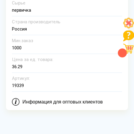
Сырье
первичка
Страна производитель
Россия
Мин.заказ
1000
Цена за ед. товара:
36.29
Артикул:
19339
Информация для оптовых клиентов