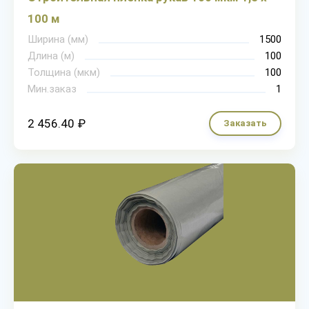
100 м
Ширина (мм)
1500
Длина (м)
100
Толщина (мкм)
100
Мин.заказ
1
2 456.40 ₽
Заказать