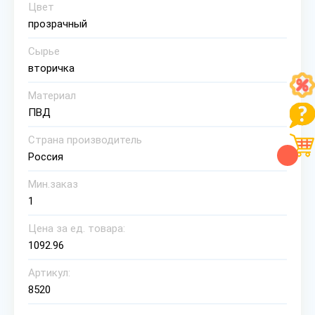
Цвет
прозрачный
Сырье
вторичка
Материал
ПВД
Страна производитель
Россия
Мин.заказ
1
Цена за ед. товара:
1092.96
Артикул:
8520