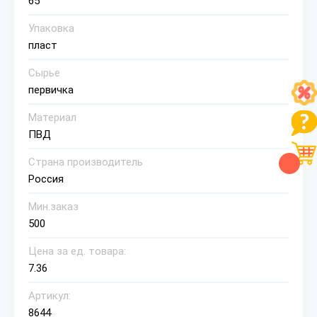
65
Упаковка
пласт
Сырье
первичка
Материал
ПВД
Страна производитель
Россия
Мин.заказ
500
Цена за ед. товара:
7.36
Артикул:
8644