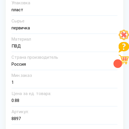
Упаковка
пласт
Сырье
первичка
Материал
ПВД
Страна производитель
Россия
Мин.заказ
1
Цена за ед. товара:
0.88
Артикул:
8897