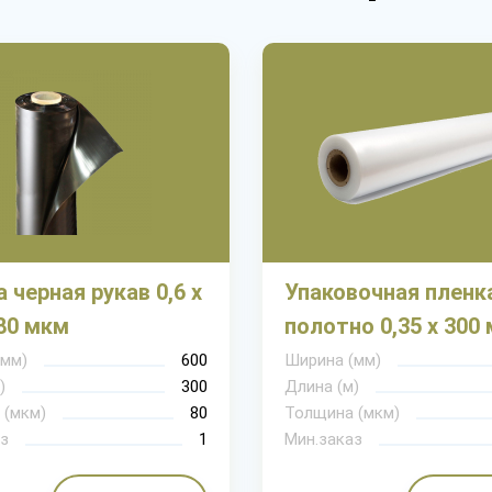
 черная рукав 0,6 х
Упаковочная пленк
80 мкм
полотно 0,35 х 300 
(мм)
600
Ширина (мм)
)
300
Длина (м)
 (мкм)
80
Толщина (мкм)
з
1
Мин.заказ