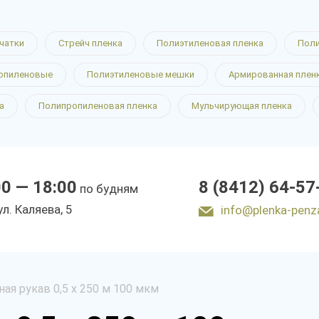
чатки
Стрейч пленка
Полиэтиленовая пленка
Поли
опиленовые
Полиэтиленовые мешки
Армированная плен
а
Полипропиленовая пленка
Мульчирующая пленка
00 — 18:00
8 (8412) 64-57
по будням
ул. Каляева, 5
info@plenka-penz
ная рукав 0,5 х 250 м 100 мкм