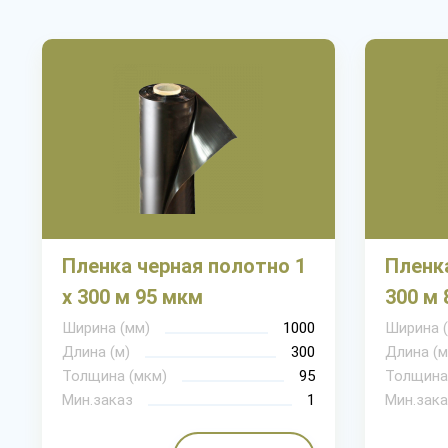
Пленка черная полотно 1
Пленка
х 300 м 95 мкм
300 м 
Ширина (мм)
1000
Ширина 
Длина (м)
300
Длина (м
Толщина (мкм)
95
Толщина
Мин.заказ
1
Мин.зака