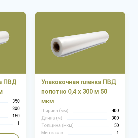
а ПВД
Упаковочная пленка ПВД
м
полотно 0,4 х 300 м 50
мкм
350
300
Ширина (мм)
400
150
Длина (м)
300
1
Толщина (мкм)
50
Мин.заказ
1