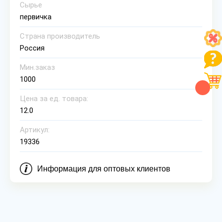
Сырье
первичка
Страна производитель
Россия
Мин.заказ
1000
Цена за ед. товара:
12.0
Артикул:
19336
Информация для оптовых клиентов