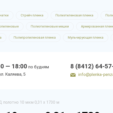
чатки
Стрейч пленка
Полиэтиленовая пленка
Поли
опиленовые
Полиэтиленовые мешки
Армированная плен
а
Полипропиленовая пленка
Мульчирующая пленка
00 — 18:00
8 (8412) 64-57
по будням
ул. Каляева, 5
info@plenka-penz
 полотно 10 мкм 0,31 х 1730 м