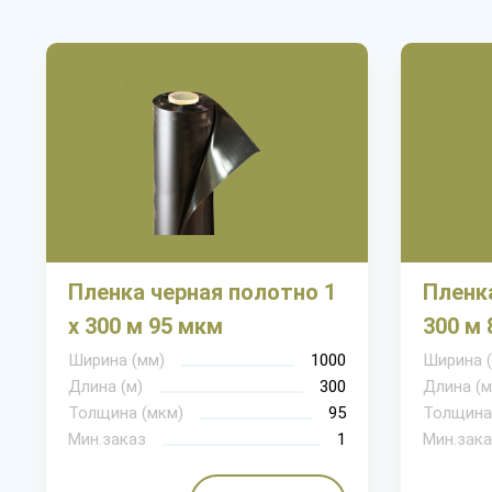
Пленка черная полотно 1
Пленка
х 300 м 95 мкм
300 м 
Ширина (мм)
1000
Ширина 
Длина (м)
300
Длина (м
Толщина (мкм)
95
Толщина
Мин.заказ
1
Мин.зака