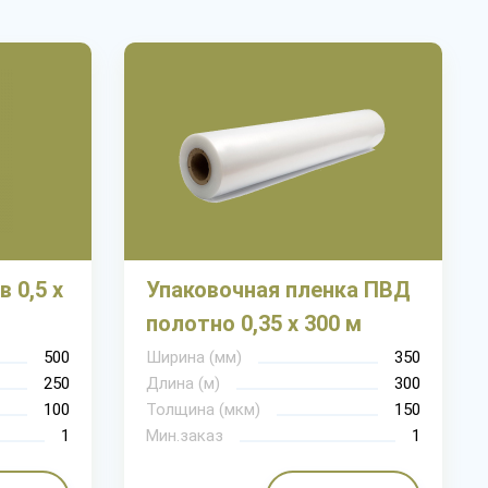
 0,5 х
Упаковочная пленка ПВД
полотно 0,35 х 300 м
500
Ширина (мм)
350
250
Длина (м)
300
100
Толщина (мкм)
150
1
Мин.заказ
1