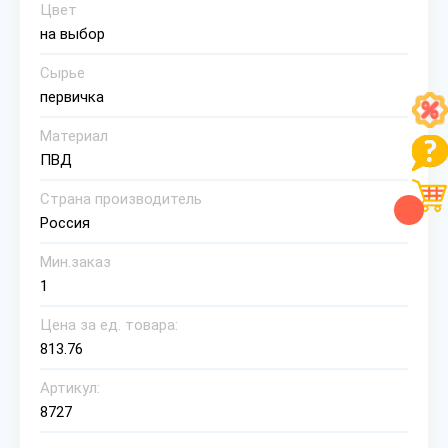
Цвет
на выбор
Сырье
первичка
Материал
ПВД
Страна производитель
Россия
Мин.заказ
1
Цена за ед. товара:
813.76
Артикул:
8727